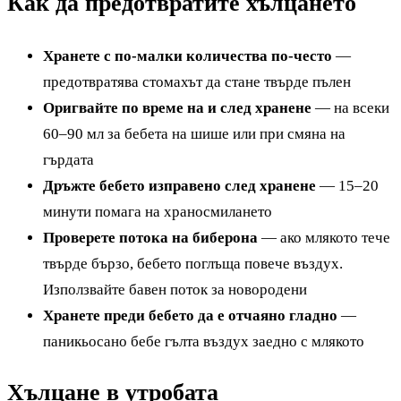
Как да предотвратите хълцането
Хранете с по-малки количества по-често
—
предотвратява стомахът да стане твърде пълен
Оригвайте по време на и след хранене
— на всеки
60–90 мл за бебета на шише или при смяна на
гърдата
Дръжте бебето изправено след хранене
— 15–20
минути помага на храносмилането
Проверете потока на биберона
— ако млякото тече
твърде бързо, бебето поглъща повече въздух.
Използвайте бавен поток за новородени
Хранете преди бебето да е отчаяно гладно
—
паникьосано бебе гълта въздух заедно с млякото
Хълцане в утробата