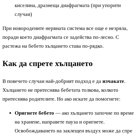
киселина, дразнеща диафрагмата (при упорити
случаи)
При новородените нервната система все още е незряла,
поради което диафрагмата се задейства по-лесно. С
растежа на бебето хълцането става по-рядко.
Как да спрете хълцането
В повечето случаи най-добрият подход е да
изчакате
.
Хълцането не притеснява бебетата толкова, колкото
притеснява родителите. Но ако искате да помогнете:
Оригнете бебето
— ако хълцането започне по време
на хранене, направете пауза и оригнете.
Освобождаването на заклещен въздух може да спре