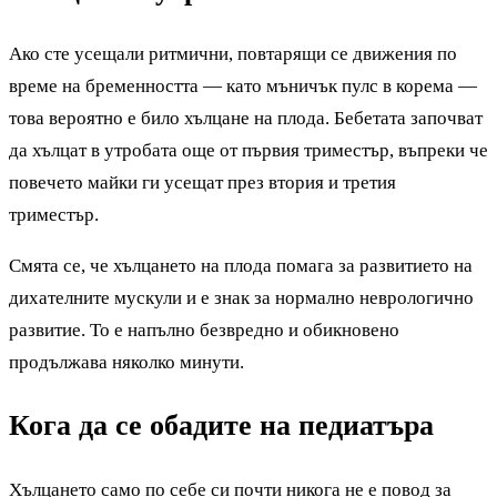
Ако сте усещали ритмични, повтарящи се движения по
време на бременността — като мъничък пулс в корема —
това вероятно е било хълцане на плода. Бебетата започват
да хълцат в утробата още от първия триместър, въпреки че
повечето майки ги усещат през втория и третия
триместър.
Смята се, че хълцането на плода помага за развитието на
дихателните мускули и е знак за нормално неврологично
развитие. То е напълно безвредно и обикновено
продължава няколко минути.
Кога да се обадите на педиатъра
Хълцането само по себе си почти никога не е повод за