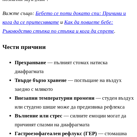
Вижте също:
Бебето се поти докато спи: Причини и
кога да се притеснявате
и
Как да повиете бебе:
Ръководство стъпка по стъпка и кога да спрете
.
Чести причини
Прехранване
— пълният стомах натиска
диафрагмата
Твърде бързо хранене
— поглъщане на въздух
заедно с млякото
Внезапни температурни промени
— студен въздух
или студено шише може да предизвика рефлекса
Вълнение или стрес
— силните емоции могат да
причинят спазми на диафрагмата
Гастроезофагеален рефлукс (ГЕР)
— стомашна