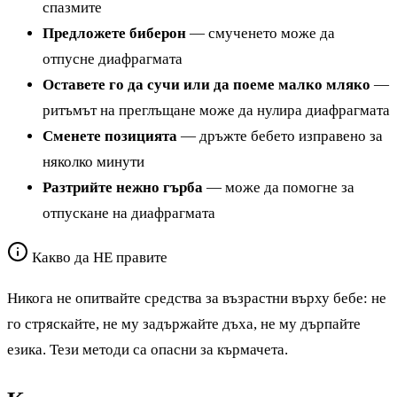
спазмите
Предложете биберон
— смученето може да
отпусне диафрагмата
Оставете го да сучи или да поеме малко мляко
—
ритъмът на преглъщане може да нулира диафрагмата
Сменете позицията
— дръжте бебето изправено за
няколко минути
Разтрийте нежно гърба
— може да помогне за
отпускане на диафрагмата
Какво да НЕ правите
Никога не опитвайте средства за възрастни върху бебе: не
го стряскайте, не му задържайте дъха, не му дърпайте
езика. Тези методи са опасни за кърмачета.