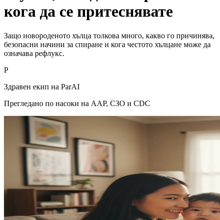
кога да се притеснявате
Защо новороденото хълца толкова много, какво го причинява,
безопасни начини за спиране и кога честото хълцане може да
означава рефлукс.
P
Здравен екип на ParAI
Прегледано по насоки на AAP, СЗО и CDC