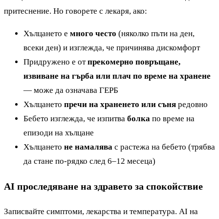
притеснение. Но говорете с лекаря, ако:
Хълцането е
много често
(няколко пъти на ден,
всеки ден) и изглежда, че причинява дискомфорт
Придружено е от
прекомерно повръщане,
извиване на гърба или плач по време на хранене
— може да означава ГЕРБ
Хълцането
пречи на храненето или съня
редовно
Бебето изглежда, че изпитва
болка
по време на
епизоди на хълцане
Хълцането
не намалява
с растежа на бебето (трябва
да стане по-рядко след 6–12 месеца)
AI проследяване на здравето за спокойствие
Записвайте симптоми, лекарства и температура. AI на