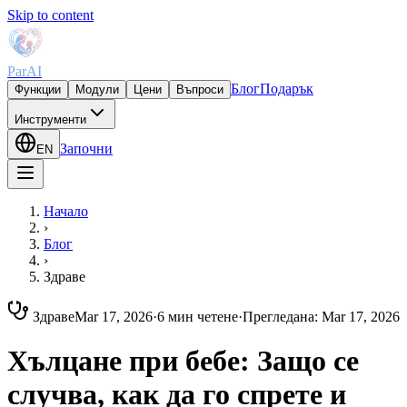
Skip to content
ParAI
Блог
Подарък
Функции
Модули
Цени
Въпроси
Инструменти
Започни
EN
Начало
›
Блог
›
Здраве
Здраве
Mar 17, 2026
·
6 мин четене
·
Прегледана
:
Mar 17, 2026
Хълцане при бебе: Защо се
случва, как да го спрете и