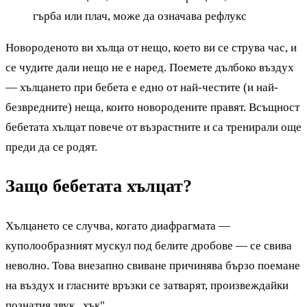
гърба или плач, може да означава рефлукс
Новороденото ви хълца от нещо, което ви се струва час, и
се чудите дали нещо не е наред. Поемете дълбоко въздух
— хълцането при бебета е едно от най-честите (и най-
безвредните) неща, които новородените правят. Всъщност
бебетата хълцат повече от възрастните и са тренирали още
преди да се родят.
Защо бебетата хълцат?
Хълцането се случва, когато диафрагмата —
куполообразният мускул под белите дробове — се свива
неволно. Това внезапно свиване причинява бързо поемане
на въздух и гласните връзки се затварят, произвеждайки
познатия звук „хък".