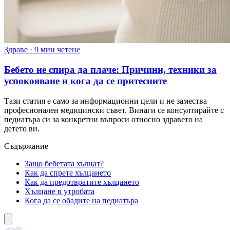
Здраве
·
9 мин четене
Бебето не спира да плаче: Причини, техники за
успокояване и кога да се притесните
Тази статия е само за информационни цели и не замества
професионален медицински съвет. Винаги се консултирайте с
педиатъра си за конкретни въпроси относно здравето на
детето ви.
Съдържание
Защо бебетата хълцат?
Как да спрете хълцането
Как да предотвратите хълцането
Хълцане в утробата
Кога да се обадите на педиатъра