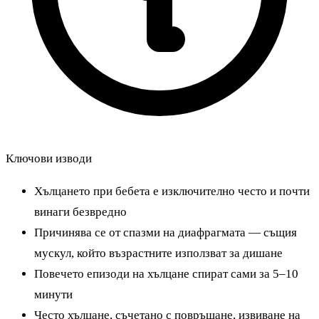
Ключови изводи
Хълцането при бебета е изключително често и почти
винаги безвредно
Причинява се от спазми на диафрагмата — същия
мускул, който възрастните използват за дишане
Повечето епизоди на хълцане спират сами за 5–10
минути
Често хълцане, съчетано с повръщане, извиване на