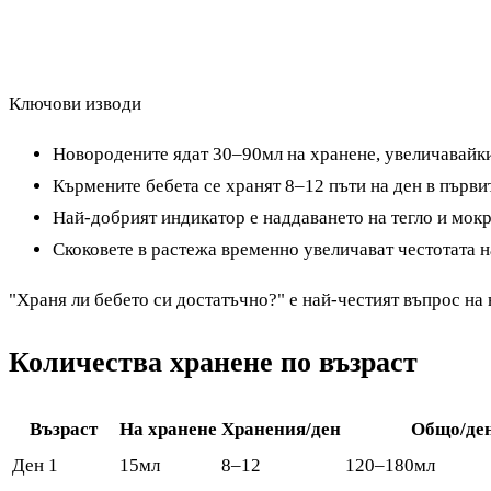
Ключови изводи
Новородените ядат 30–90мл на хранене, увеличавайки
Кърмените бебета се хранят 8–12 пъти на ден в първ
Най-добрият индикатор е наддаването на тегло и мок
Скоковете в растежа временно увеличават честотата 
"Храня ли бебето си достатъчно?" е най-честият въпрос на 
Количества хранене по възраст
Възраст
На хранене
Хранения/ден
Общо/де
Ден 1
15мл
8–12
120–180мл