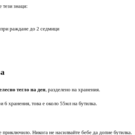
 тези знаци:
 при раждане до 2 седмици
ва
лесно тегло на ден
, разделено на хранения.
и 6 хранения, това е около 55мл на бутилка.
 е приключило. Никога не насилвайте бебе да допие бутилка.