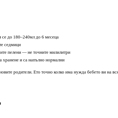
 се до 180–240мл до 6 месеца
ите седмици
рите пелени — не точните милилитри
на хранене и са напълно нормални
новите родители. Ето точно колко има нужда бебето ви на вся
н