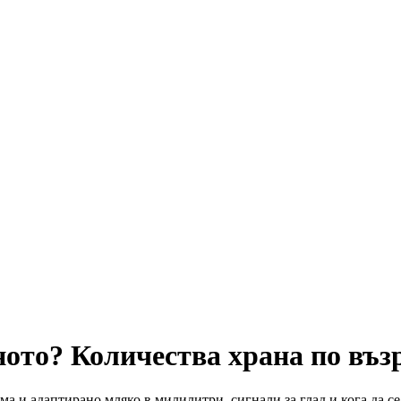
ното? Количества храна по въз
ма и адаптирано мляко в милилитри, сигнали за глад и кога да се