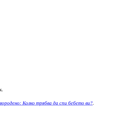
к.
овородено: Колко трябва да спи бебето ви?
.