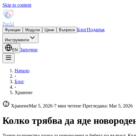
Skip to content
ParAI
Блог
Подарък
Функции
Модули
Цени
Въпроси
Инструменти
Започни
EN
Начало
›
Блог
›
Хранене
Хранене
Mar 5, 2026
·
7 мин четене
·
Прегледана
:
Mar 5, 2026
Колко трябва да яде новороде
Точни количества храна за новородени и бебета по възраст. Кър