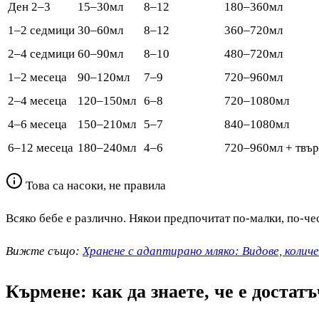
Ден 2–3
15–30мл
8–12
180–360мл
1–2 седмици
30–60мл
8–12
360–720мл
2–4 седмици
60–90мл
8–10
480–720мл
1–2 месеца
90–120мл
7–9
720–960мл
2–4 месеца
120–150мл
6–8
720–1080мл
4–6 месеца
150–210мл
5–7
840–1080мл
6–12 месеца
180–240мл
4–6
720–960мл + твър
Това са насоки, не правила
Всяко бебе е различно. Някои предпочитат по-малки, по-чес
Вижте също:
Хранене с адаптирано мляко: Видове, колич
Кърмене: как да знаете, че е достат