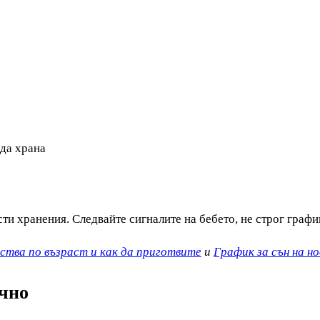
да храна
ти хранения. Следвайте сигналите на бебето, не строг графи
ества по възраст и как да приготвите
и
График за сън на н
ъчно