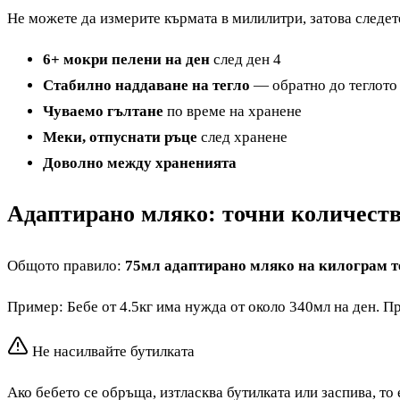
Не можете да измерите кърмата в милилитри, затова следете
6+ мокри пелени на ден
след ден 4
Стабилно наддаване на тегло
— обратно до теглото
Чуваемо гълтане
по време на хранене
Меки, отпуснати ръце
след хранене
Доволно между храненията
Адаптирано мляко: точни количест
Общото правило:
75мл адаптирано мляко на килограм те
Пример: Бебе от 4.5кг има нужда от около 340мл на ден. Пр
Не насилвайте бутилката
Ако бебето се обръща, изтласква бутилката или заспива, то