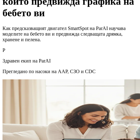
който предвижда графика на
бебето ви
Как предсказващият двигател SmartSpot на ParAI научава
моделите на бебето ви и предвижда следващата дрямка,
хранене и пелена.
P
Здравен екип на ParAI
Прегледано по насоки на AAP, СЗО и CDC