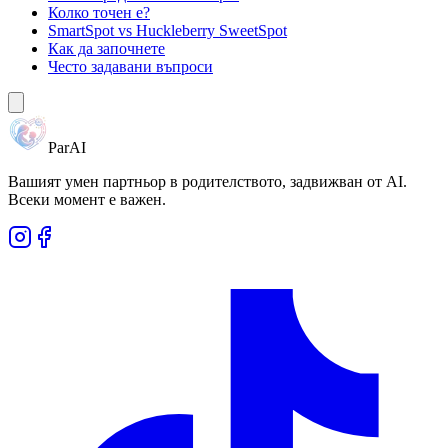
Колко точен е?
SmartSpot vs Huckleberry SweetSpot
Как да започнете
Често задавани въпроси
ParAI
Вашият умен партньор в родителството, задвижван от AI.
Всеки момент е важен.