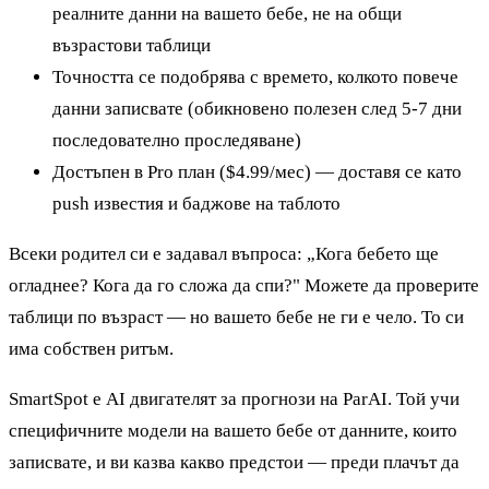
реалните данни на вашето бебе, не на общи
възрастови таблици
Точността се подобрява с времето, колкото повече
данни записвате (обикновено полезен след 5-7 дни
последователно проследяване)
Достъпен в Pro план ($4.99/мес) — доставя се като
push известия и баджове на таблото
Всеки родител си е задавал въпроса: „Кога бебето ще
огладнее? Кога да го сложа да спи?" Можете да проверите
таблици по възраст — но вашето бебе не ги е чело. То си
има собствен ритъм.
SmartSpot е AI двигателят за прогнози на ParAI. Той учи
специфичните модели на вашето бебе от данните, които
записвате, и ви казва какво предстои — преди плачът да