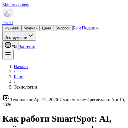
Skip to content
ParAI
Блог
Подарък
Функции
Модули
Цени
Въпроси
Инструменти
Започни
EN
Начало
›
Блог
›
Технологии
Технологии
Apr 15, 2026
·
7 мин четене
·
Прегледана
:
Apr 15,
2026
Как работи SmartSpot: AI,