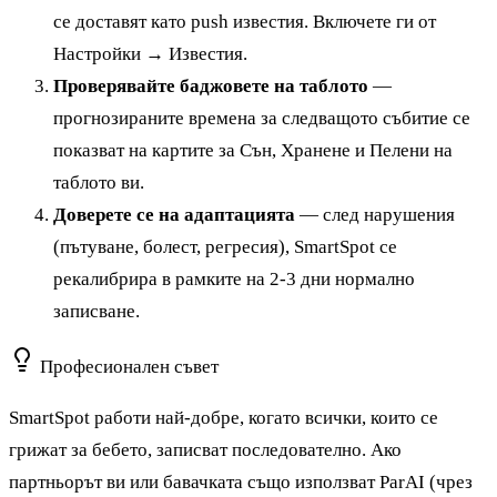
се доставят като push известия. Включете ги от
Настройки → Известия.
Проверявайте баджовете на таблото
—
прогнозираните времена за следващото събитие се
показват на картите за Сън, Хранене и Пелени на
таблото ви.
Доверете се на адаптацията
— след нарушения
(пътуване, болест, регресия), SmartSpot се
рекалибрира в рамките на 2-3 дни нормално
записване.
Професионален съвет
SmartSpot работи най-добре, когато всички, които се
грижат за бебето, записват последователно. Ако
партньорът ви или бавачката също използват ParAI (чрез