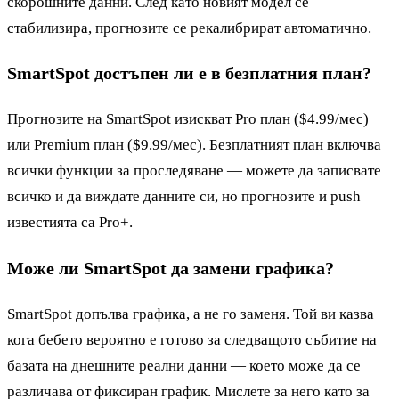
скорошните данни. След като новият модел се
стабилизира, прогнозите се рекалибрират автоматично.
SmartSpot достъпен ли е в безплатния план?
Прогнозите на SmartSpot изискват Pro план ($4.99/мес)
или Premium план ($9.99/мес). Безплатният план включва
всички функции за проследяване — можете да записвате
всичко и да виждате данните си, но прогнозите и push
известията са Pro+.
Може ли SmartSpot да замени графика?
SmartSpot допълва графика, а не го заменя. Той ви казва
кога бебето вероятно е готово за следващото събитие на
базата на днешните реални данни — което може да се
различава от фиксиран график. Мислете за него като за