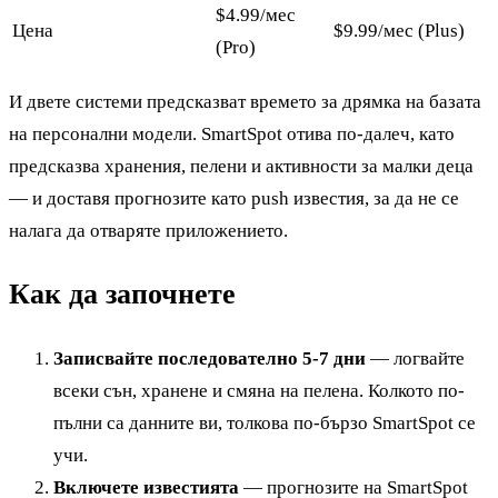
$4.99/мес
Цена
$9.99/мес (Plus)
(Pro)
И двете системи предсказват времето за дрямка на базата
на персонални модели. SmartSpot отива по-далеч, като
предсказва хранения, пелени и активности за малки деца
— и доставя прогнозите като push известия, за да не се
налага да отваряте приложението.
Как да започнете
Записвайте последователно 5-7 дни
— логвайте
всеки сън, хранене и смяна на пелена. Колкото по-
пълни са данните ви, толкова по-бързо SmartSpot се
учи.
Включете известията
— прогнозите на SmartSpot