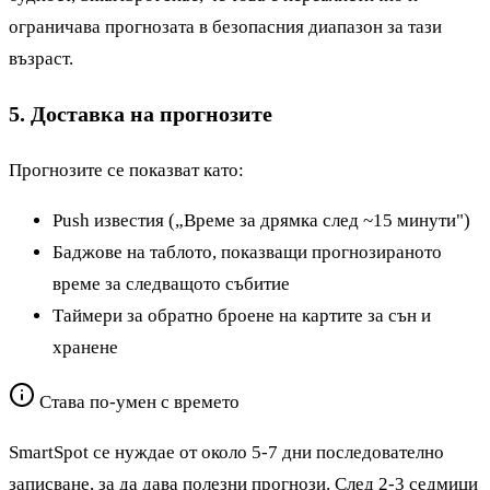
ограничава прогнозата в безопасния диапазон за тази
възраст.
5. Доставка на прогнозите
Прогнозите се показват като:
Push известия („Време за дрямка след ~15 минути")
Баджове на таблото, показващи прогнозираното
време за следващото събитие
Таймери за обратно броене на картите за сън и
хранене
Става по-умен с времето
SmartSpot се нуждае от около 5-7 дни последователно
записване, за да дава полезни прогнози. След 2-3 седмици