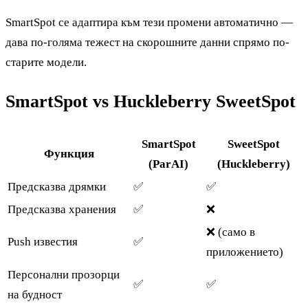
SmartSpot се адаптира към тези промени автоматично —
дава по-голяма тежест на скорошните данни спрямо по-
старите модели.
SmartSpot vs Huckleberry SweetSpot
SmartSpot
SweetSpot
Функция
(ParAI)
(Huckleberry)
Предсказва дрямки
✅
✅
Предсказва хранения
✅
❌
❌ (само в
Push известия
✅
приложението)
Персонални прозорци
✅
✅
на будност