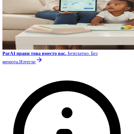
ParAI прави това вместо вас.
Безплатно. Без
менюта.
Изтегли