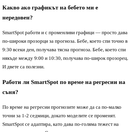
Какво ако графикът на бебето ми е
нередовен?
SmartSpot работи и с променливи графици — просто дава
по-широки прозорци за прогноза. Бебе, което спи точно в
9:30 всеки ден, получава тясна прогноза. Бебе, което спи
някъде между 9:00 и 10:30, получава по-широк прозорец.
И двете са полезни.
Работи ли SmartSpot по време на регресии на
съня?
По време на регресии прогнозите може да са по-малко
точни за 1-2 седмици, докато моделите се променят.
SmartSpot се адаптира, като дава по-голяма тежест на