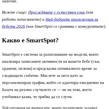
започне.
Вижте също:
Проследяване с естествен език
(как
работи записването) и
Най-добрите приложения за
бебета 2026
(как SmartSpot се сравнява с конкурентите).
Какво е SmartSpot?
SmartSpot е система за разпознаване на модели, която
анализира записаните активности на вашето бебе (сън,
хранене, пелени) и предсказва оптималното време за
следващото събитие. Мислете за него като за
персонализиран график, който се адаптира ежедневно на
базата на реално случилото се — не на това, което
учебникът казва, че трябва да се случи.
Той отговаря на въпросите, които родителите задават