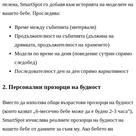
пелена, SmartSpot го добавя към историята на моделите на
вашето бебе. Проследява:
Време между събитията (интервали)
Продължителност на събитията (дължина на
дрямката, продължителност на храненето)
Модели по време на деня (поведение сутрин спрямо
следобед)
Последователност ден за ден спрямо вариативност
2. Персонални прозорци на будност
Вместо да използва общи възрастови прозорци на будност
(които казват „6-месечно бебе може да е будно 2-3 часа"),
SmartSpot изчислява реалните прозорци на будност на
вашето бебе от данните за съня му. Ако бебето ви