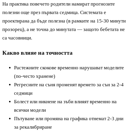
На практика повечето родители намират прогнозите
полезни още през първата седмица. Системата е
проектирана да бъде полезна (в рамките на 15-30 минути
прозорец), а не точна до минутата — защото бебетата не
са часовници.
Какво влияе на точността
Растежните скокове временно нарушават моделите
(по-често хранене)
Регресиите на съня променят времето за сън за 2-4
седмици
Болест или никнене на зъби влияят временно на
всички модели
Пътуване или промяна на графика отнемат 2-3 дни
за рекалибриране