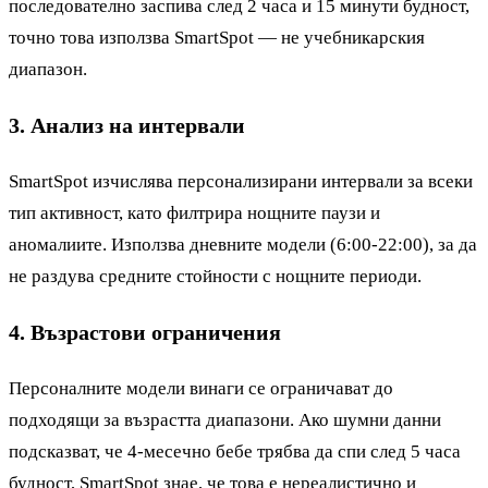
последователно заспива след 2 часа и 15 минути будност,
точно това използва SmartSpot — не учебникарския
диапазон.
3. Анализ на интервали
SmartSpot изчислява персонализирани интервали за всеки
тип активност, като филтрира нощните паузи и
аномалиите. Използва дневните модели (6:00-22:00), за да
не раздува средните стойности с нощните периоди.
4. Възрастови ограничения
Персоналните модели винаги се ограничават до
подходящи за възрастта диапазони. Ако шумни данни
подсказват, че 4-месечно бебе трябва да спи след 5 часа
будност, SmartSpot знае, че това е нереалистично и