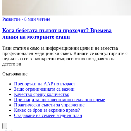
Развитие
·
8 мин четене
Кога бебетата пълзят и проходят? Времева
линия на моторните етапи
Тази статия е само за информационни цели и не замества
професионален медицински съвет. Винаги се консултирайте с
педиатъра си за конкретни въпроси относно здравето на
детето ви.
Съдържание
Препоръки на AAP по възраст
Защо ограниченията са важни
Качество срещу количество
Признаци за прекалено много екранно време
Практически съвети за управление
Какво се брои за екранно време?
Създаване на семеен медиен план