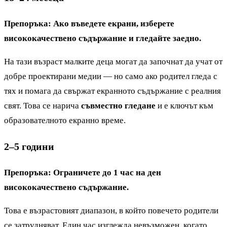
Препоръка: Ако въведете екрани, изберете
висококачествено съдържание и гледайте заедно.
На тази възраст малките деца могат да започнат да учат от
добре проектирани медии — но само ако родител гледа с
тях и помага да свържат екранното съдържание с реалния
свят. Това се нарича
съвместно гледане
и е ключът към
образователното екранно време.
2–5 години
Препоръка: Ограничете до 1 час на ден
висококачествено съдържание.
Това е възрастовият диапазон, в който повечето родители
се затрудняват. Един час изглежда невъзможен, когато