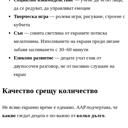
да се редуват, да управляват емоции
Творческа игра
— ролеви игри, рисуване, строене с
кубчета
Сън
— синята светлина от екраните потиска
мелатонина. Използването на екрани преди лягане
забавя заспиването с 30–60 минути
Езиково развитие
— децата учат език от
двупосочен разговор, не от пасивно слушане на
екран
Качество срещу количество
Не всяко екранно време е еднакво. AAP подчертава, че
какво
гледат децата е по-важно от
колко дълго
.