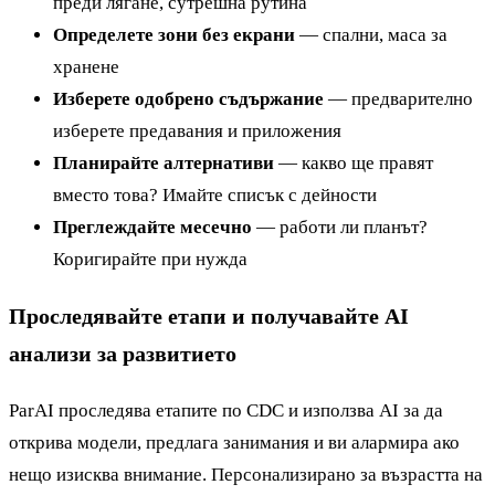
преди лягане, сутрешна рутина
Определете зони без екрани
— спални, маса за
хранене
Изберете одобрено съдържание
— предварително
изберете предавания и приложения
Планирайте алтернативи
— какво ще правят
вместо това? Имайте списък с дейности
Преглеждайте месечно
— работи ли планът?
Коригирайте при нужда
Проследявайте етапи и получавайте AI
анализи за развитието
ParAI проследява етапите по CDC и използва AI за да
открива модели, предлага занимания и ви алармира ако
нещо изисква внимание. Персонализирано за възрастта на