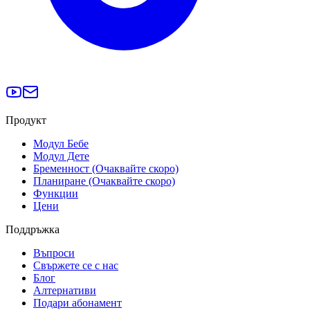
Продукт
Модул Бебе
Модул Дете
Бременност (Очаквайте скоро)
Планиране (Очаквайте скоро)
Функции
Цени
Поддръжка
Въпроси
Свържете се с нас
Блог
Алтернативи
Подари абонамент