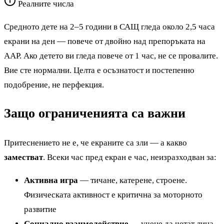
Реалните числа
Средното дете на 2–5 години в САЩ гледа около 2,5 часа
екрани на ден — повече от двойно над препоръката на
AAP. Ако детето ви гледа повече от 1 час, не се провалите.
Вие сте нормални. Целта е осъзнатост и постепенно
подобрение, не перфекция.
Защо ограниченията са важни
Притеснението не е, че екраните са зли — а какво
заместват
. Всеки час пред екран е час, неизразходван за:
Активна игра
— тичане, катерене, строене.
Физическата активност е критична за моторното
развитие
Социално взаимодействие
— учене да четат лица,