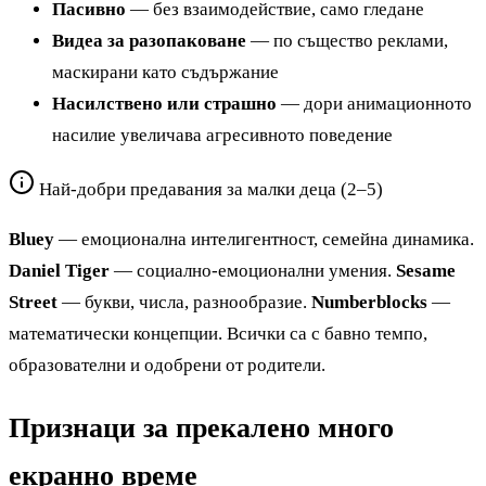
Пасивно
— без взаимодействие, само гледане
Видеа за разопаковане
— по същество реклами,
маскирани като съдържание
Насилствено или страшно
— дори анимационното
насилие увеличава агресивното поведение
Най-добри предавания за малки деца (2–5)
Bluey
— емоционална интелигентност, семейна динамика.
Daniel Tiger
— социално-емоционални умения.
Sesame
Street
— букви, числа, разнообразие.
Numberblocks
—
математически концепции. Всички са с бавно темпо,
образователни и одобрени от родители.
Признаци за прекалено много
екранно време