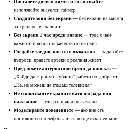
Поставете дневен лимит и го спазвайте
—
използвайте визуален таймер
Създайте зони без екрани
— без екрани на масата
за хранене, в спалните
Без екрани 1 час преди лягане
— това е най-
важното правило за качеството на съня
Гледайте заедно, когато е възможно
— задавайте
въпроси, правете връзки с реалния живот
Предложете алтернативи преди да поискат
—
„Хайде да строим с кубчета“ работи по-добре от
„Не, не можеш да гледаш телевизия“
Не използвайте екраните като награда или
наказание
— това ги прави по-желани
Моделирайте поведението
— ако вие сте
постоянно на телефона, те също ще искат екрани