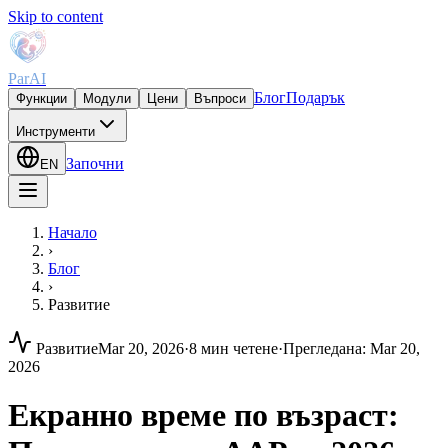
Skip to content
ParAI
Блог
Подарък
Функции
Модули
Цени
Въпроси
Инструменти
Започни
EN
Начало
›
Блог
›
Развитие
Развитие
Mar 20, 2026
·
8 мин четене
·
Прегледана
:
Mar 20,
2026
Екранно време по възраст: