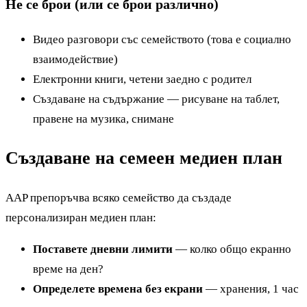
Не се брои (или се брои различно)
Видео разговори със семейството (това е социално
взаимодействие)
Електронни книги, четени заедно с родител
Създаване на съдържание — рисуване на таблет,
правене на музика, снимане
Създаване на семеен медиен план
AAP препоръчва всяко семейство да създаде
персонализиран медиен план:
Поставете дневни лимити
— колко общо екранно
време на ден?
Определете времена без екрани
— хранения, 1 час