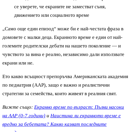
се уверете, че екраните не заместват съня,
движението или социалното време
„Само още един епизод“ може би е най-честата фраза в
домовете с малки деца. Екранното време е един от най-
големите родителски дебати на нашето поколение — и
чувството за вина е реално, независимо дали използвате
екрани или не.
Ето какво всъщност препоръчва Американската академия
по педиатрия (AAP), защо е важно и реалистични
стратегии за семейства, които живеят в реалния свят.
Вижте също:
Екранно време по възраст: Пълни насоки
на AAP (0-7 години)
и
Наистина ли екранното време е
вредно за бебетата? Какво казват последните