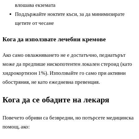
влошава екземата
Поддържайте ноктите къси, за да минимизирате
щетите от чесане
Кога да използвате лечебни кремове
Ако само овлажняването не е достатъчно, педиатърът
може да предпише нископотентен локален стероид (като
хидрокортизон 1%). Използвайте го само при активни
обостряния, не като ежедневна превенция.
Кога да се обадите на лекаря
Повечето обриви са безвредни, но потърсете медицинска
помощ, ако: