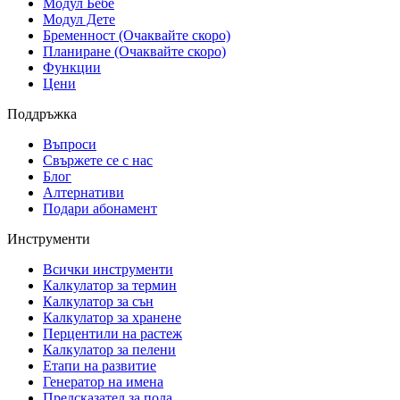
Модул Бебе
Модул Дете
Бременност (Очаквайте скоро)
Планиране (Очаквайте скоро)
Функции
Цени
Поддръжка
Въпроси
Свържете се с нас
Блог
Алтернативи
Подари абонамент
Инструменти
Всички инструменти
Калкулатор за термин
Калкулатор за сън
Калкулатор за хранене
Перцентили на растеж
Калкулатор за пелени
Етапи на развитие
Генератор на имена
Предсказател за пола