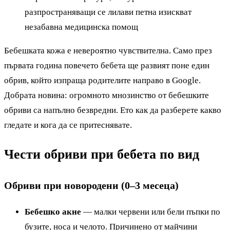
разпространяващи се лилави петна изискват
незабавна медицинска помощ
Бебешката кожа е невероятно чувствителна. Само през
първата година повечето бебета ще развият поне един
обрив, който изпраща родителите направо в Google.
Добрата новина: огромното мнозинство от бебешките
обриви са напълно безвредни. Ето как да разберете какво
гледате и кога да се притеснявате.
Чести обриви при бебета по вид
Обриви при новородени (0–3 месеца)
Бебешко акне
— малки червени или бели пъпки по
бузите, носа и челото. Причинено от майчини