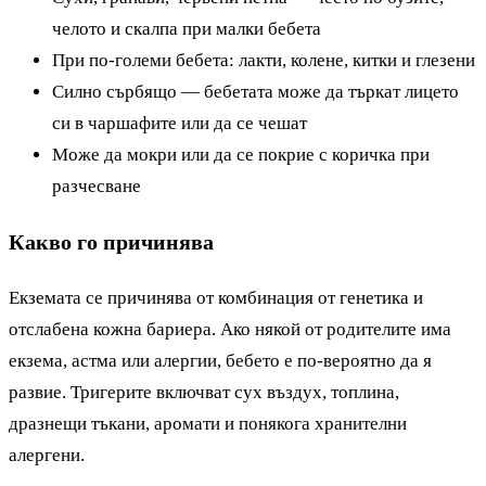
челото и скалпа при малки бебета
При по-големи бебета: лакти, колене, китки и глезени
Силно сърбящо — бебетата може да търкат лицето
си в чаршафите или да се чешат
Може да мокри или да се покрие с коричка при
разчесване
Какво го причинява
Екземата се причинява от комбинация от генетика и
отслабена кожна бариера. Ако някой от родителите има
екзема, астма или алергии, бебето е по-вероятно да я
развие. Тригерите включват сух въздух, топлина,
дразнещи тъкани, аромати и понякога хранителни
алергени.