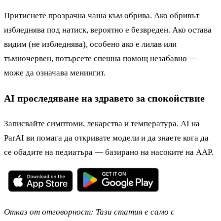
Притиснете прозрачна чаша към обрива. Ако обривът
избледнява под натиск, вероятно е безвреден. Ако остава
видим (не избледнява), особено ако е лилав или
тъмночервен, потърсете спешна помощ незабавно —
може да означава менингит.
AI проследяване на здравето за спокойствие
Записвайте симптоми, лекарства и температура. AI на
ParAI ви помага да откривате модели и да знаете кога да
се обадите на педиатъра — базирано на насоките на AAP.
Отказ от отговорност: Тази статия е само с