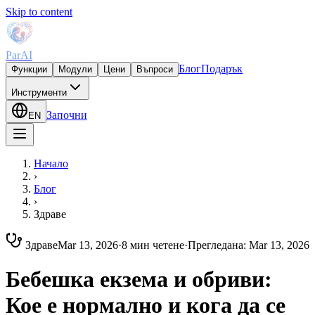
Skip to content
ParAI
Блог
Подарък
Функции
Модули
Цени
Въпроси
Инструменти
Започни
EN
Начало
›
Блог
›
Здраве
Здраве
Mar 13, 2026
·
8 мин четене
·
Прегледана
:
Mar 13, 2026
Бебешка екзема и обриви:
Кое е нормално и кога да се