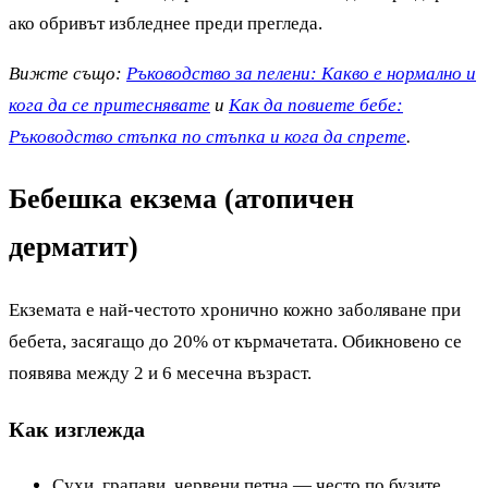
ако обривът избледнее преди прегледа.
Вижте също:
Ръководство за пелени: Какво е нормално и
кога да се притеснявате
и
Как да повиете бебе:
Ръководство стъпка по стъпка и кога да спрете
.
Бебешка екзема (атопичен
дерматит)
Екземата е най-честото хронично кожно заболяване при
бебета, засягащо до 20% от кърмачетата. Обикновено се
появява между 2 и 6 месечна възраст.
Как изглежда
Сухи, грапави, червени петна — често по бузите,