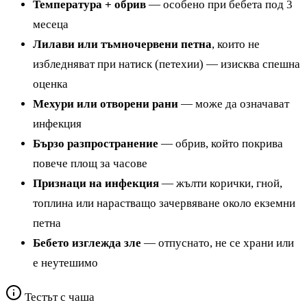
Температура + обрив
— особено при бебета под 3
месеца
Лилави или тъмночервени петна
, които не
избледняват при натиск (петехии) — изисква спешна
оценка
Мехури или отворени рани
— може да означават
инфекция
Бързо разпространение
— обрив, който покрива
повече площ за часове
Признаци на инфекция
— жълти корички, гной,
топлина или нарастващо зачервяване около екземни
петна
Бебето изглежда зле
— отпуснато, не се храни или
е неутешимо
Тестът с чаша