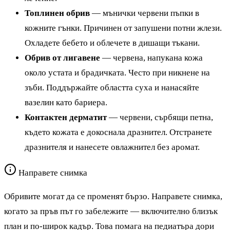
Топлинен обрив
— мънички червени пъпки в
кожните гънки. Причинен от запушени потни жлези.
Охладете бебето и облечете в дишащи тъкани.
Обрив от лигавене
— червена, напукана кожа
около устата и брадичката. Често при никнене на
зъби. Поддържайте областта суха и нанасяйте
вазелин като бариера.
Контактен дерматит
— червени, сърбящи петна,
където кожата е докоснала дразнител. Отстранете
дразнителя и нанесете овлажнител без аромат.
Направете снимка
Обривите могат да се променят бързо. Направете снимка,
когато за пръв път го забележите — включително близък
план и по-широк кадър. Това помага на педиатъра дори