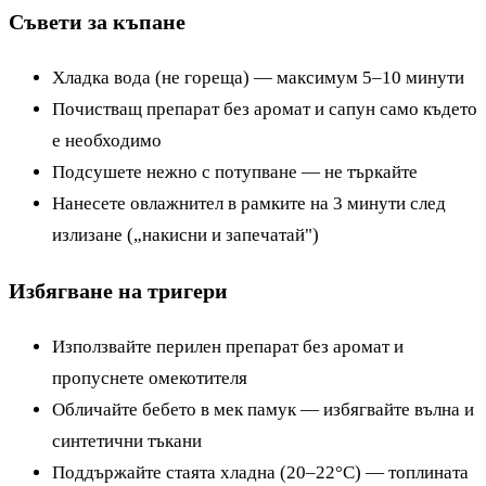
Съвети за къпане
Хладка вода (не гореща) — максимум 5–10 минути
Почистващ препарат без аромат и сапун само където
е необходимо
Подсушете нежно с потупване — не търкайте
Нанесете овлажнител в рамките на 3 минути след
излизане („накисни и запечатай")
Избягване на тригери
Използвайте перилен препарат без аромат и
пропуснете омекотителя
Обличайте бебето в мек памук — избягвайте вълна и
синтетични тъкани
Поддържайте стаята хладна (20–22°C) — топлината