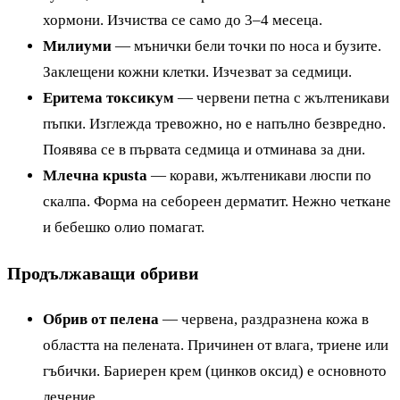
хормони. Изчиства се само до 3–4 месеца.
Милиуми
— мънички бели точки по носа и бузите.
Заклещени кожни клетки. Изчезват за седмици.
Еритема токсикум
— червени петна с жълтеникави
пъпки. Изглежда тревожно, но е напълно безвредно.
Появява се в първата седмица и отминава за дни.
Млечна крusta
— корави, жълтеникави люспи по
скалпа. Форма на себореен дерматит. Нежно четкане
и бебешко олио помагат.
Продължаващи обриви
Обрив от пелена
— червена, раздразнена кожа в
областта на пелената. Причинен от влага, триене или
гъбички. Бариерен крем (цинков оксид) е основното
лечение.