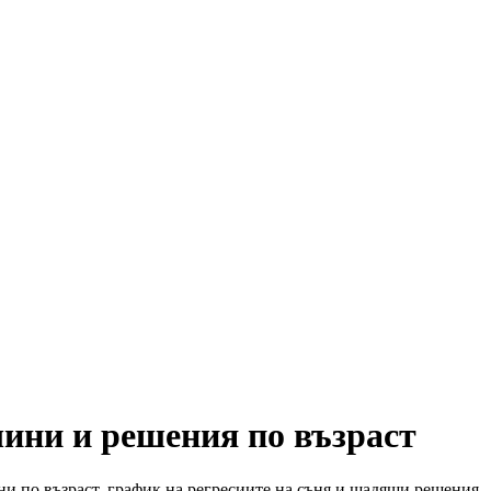
чини и решения по възраст
ни по възраст, график на регресиите на съня и щадящи решения.