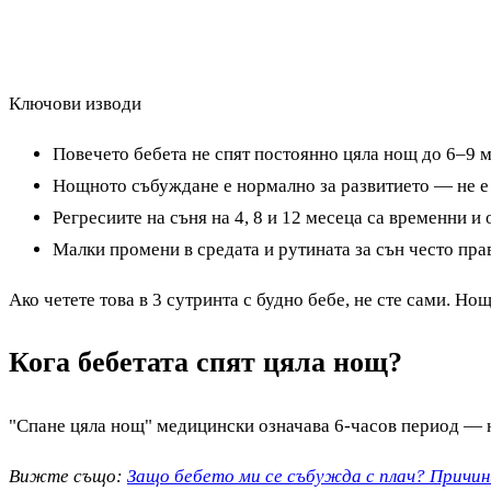
Ключови изводи
Повечето бебета не спят постоянно цяла нощ до 6–9 
Нощното събуждане е нормално за развитието — не е 
Регресиите на съня на 4, 8 и 12 месеца са временни и
Малки промени в средата и рутината за сън често пра
Ако четете това в 3 сутринта с будно бебе, не сте сами. Н
Кога бебетата спят цяла нощ?
"Спане цяла нощ" медицински означава 6-часов период — н
Вижте също:
Защо бебето ми се събужда с плач? Причин