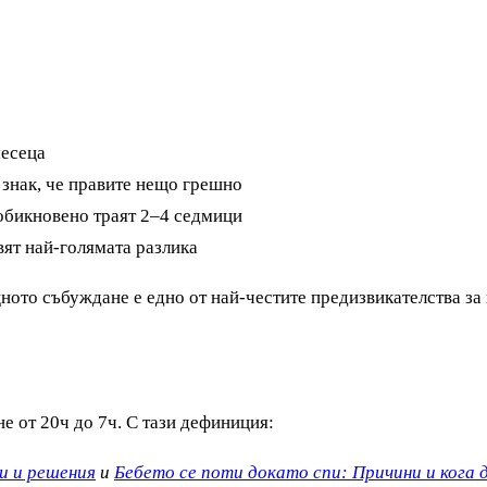
месеца
знак, че правите нещо грешно
 обикновено траят 2–4 седмици
вят най-голямата разлика
ощното събуждане е едно от най-честите предизвикателства з
е от 20ч до 7ч. С тази дефиниция:
и и решения
и
Бебето се поти докато спи: Причини и кога 