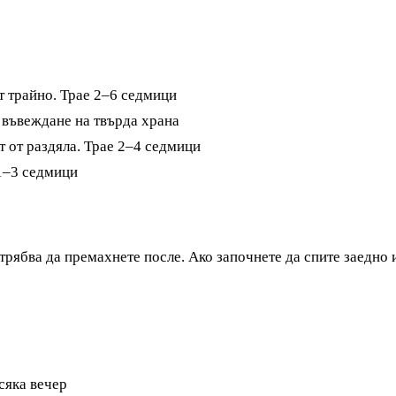
т трайно. Трае 2–6 седмици
 въвеждане на твърда храна
т от раздяла. Трае 2–4 седмици
 1–3 седмици
трябва да премахнете после. Ако започнете да спите заедно 
сяка вечер