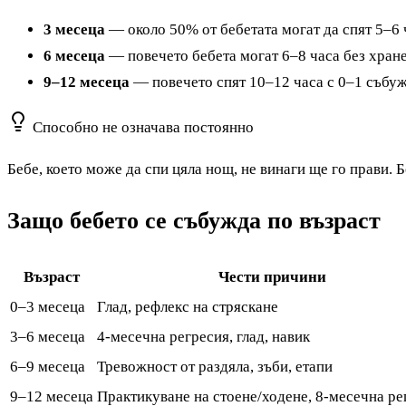
3 месеца
— около 50% от бебетата могат да спят 5–6 
6 месеца
— повечето бебета могат 6–8 часа без хран
9–12 месеца
— повечето спят 10–12 часа с 0–1 събу
Способно не означава постоянно
Бебе, което може да спи цяла нощ, не винаги ще го прави. 
Защо бебето се събужда по възраст
Възраст
Чести причини
0–3 месеца
Глад, рефлекс на стряскане
3–6 месеца
4-месечна регресия, глад, навик
6–9 месеца
Тревожност от раздяла, зъби, етапи
9–12 месеца
Практикуване на стоене/ходене, 8-месечна ре