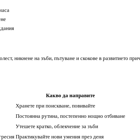
часа
ене
ждания
Болест, никнене на зъби, пътуване и скокове в развитието пр
Какво да направите
Хранете при поискване, повивайте
Постоянна рутина, постепенно нощно отбиване
Утешете кратко, облекчение за зъби
гресия
Практикувайте нови умения през деня