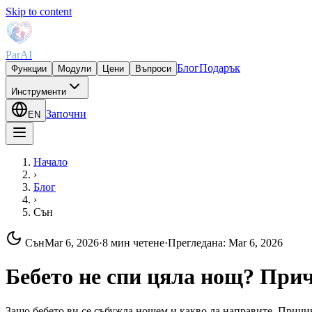
Skip to content
ParAI
Блог
Подарък
Функции
Модули
Цени
Въпроси
Инструменти
Започни
EN
Начало
›
Блог
›
Сън
Сън
Mar 6, 2026
·
8 мин четене
·
Прегледана
:
Mar 6, 2026
Бебето не спи цяла нощ? При
Защо бебето ви се събужда нощем и какво да направите. Причи