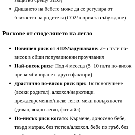
защитно срещу SIDS)
Дишането на бебето може да се регулира от
близостта на родителя (CO2/теория за събуждане)
Рискове от споделянето на легло
Повишен риск от SIDS/задушаване:
2–5 пъти по-
висок в общи популационни проучвания
Най-висок риск:
Под 4 месеца (5–10 пъти по-висок
при комбиниране с други фактори)
Драстично по-висок риск при:
Тютюнопушене
(всеки родител), алкохол/наркотици,
преждевременно/ниско тегло, меки повърхности
(диван, водно легло, фотьойл)
По-нисък риск когато:
Кърмене, доносено бебе,
твърд матрак, без тютюн/алкохол, бебе по гръб, без