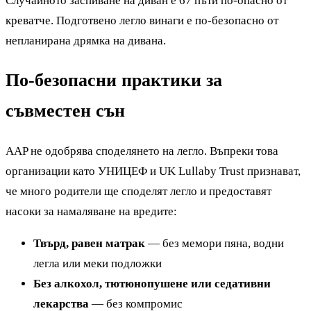
Случайното заспиване на диван е 67 пъти по-опасно от
креватче. Подготвено легло винаги е по-безопасно от
непланирана дрямка на дивана.
По-безопасни практики за
съвместен сън
AAP не одобрява споделянето на легло. Въпреки това
организации като УНИЦЕФ и UK Lullaby Trust признават,
че много родители ще споделят легло и предоставят
насоки за намаляване на вредите:
Твърд, равен матрак
— без мемори пяна, водни
легла или меки подложки
Без алкохол, тютюнопушене или седативни
лекарства
— без компромис