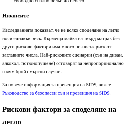
свободно спално бельо до бебето
Нюансите
Изследванията показват, че не всяко споделяне на легло
носи еднакъв риск. Кърмеща майка на твърд матрак без
други рискови фактори има много по-нисък риск от
заглавните числа. Най-рисковите сценарии (сън на диван,
алкохол, тютюнопушене) отговарят за непропорционално
голям брой смъртни случаи.
За повече информация за превенция на SIDS, вижте
Ръководство за безопасен сън и превенция на SIDS
.
Рискови фактори за споделяне на
легло