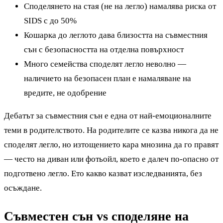
Споделянето на стая (не на легло) намалява риска от
SIDS с до 50%
Кошарка до леглото дава близостта на съвместния
сън с безопасността на отделна повърхност
Много семейства споделят легло неволно —
наличието на безопасен план е намаляване на
вредите, не одобрение
Дебатът за съвместния сън е една от най-емоционалните
теми в родителството. На родителите се казва никога да не
споделят легло, но изтощението кара мнозина да го правят
— често на диван или фотьойл, което е далеч по-опасно от
подготвено легло. Ето какво казват изследванията, без
осъждане.
Съвместен сън vs споделяне на