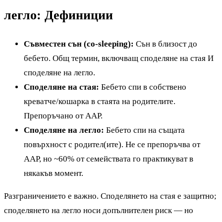
легло: Дефиниции
Съвместен сън (co-sleeping):
Сън в близост до
бебето. Общ термин, включващ споделяне на стая И
споделяне на легло.
Споделяне на стая:
Бебето спи в собствено
креватче/кошарка в стаята на родителите.
Препоръчано от AAP.
Споделяне на легло:
Бебето спи на същата
повърхност с родител(ите). Не се препоръчва от
AAP, но ~60% от семействата го практикуват в
някакъв момент.
Разграничението е важно. Споделянето на стая е защитно;
споделянето на легло носи допълнителен риск — но