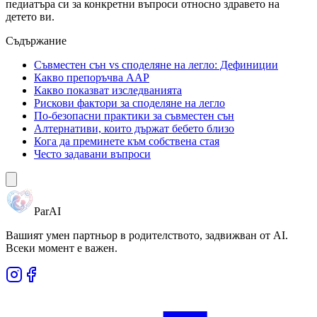
педиатъра си за конкретни въпроси относно здравето на
детето ви.
Съдържание
Съвместен сън vs споделяне на легло: Дефиниции
Какво препоръчва AAP
Какво показват изследванията
Рискови фактори за споделяне на легло
По-безопасни практики за съвместен сън
Алтернативи, които държат бебето близо
Кога да преминете към собствена стая
Често задавани въпроси
ParAI
Вашият умен партньор в родителството, задвижван от AI.
Всеки момент е важен.