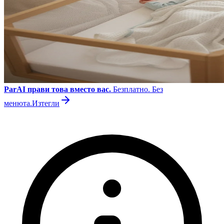
ParAI прави това вместо вас.
Безплатно. Без
менюта.
Изтегли