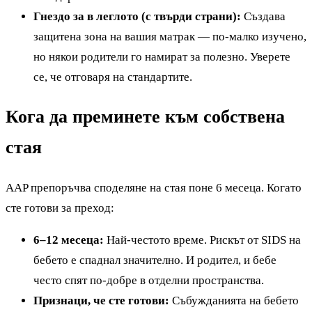
Гнездо за в леглото (с твърди страни):
Създава
защитена зона на вашия матрак — по-малко изучено,
но някои родители го намират за полезно. Уверете
се, че отговаря на стандартите.
Кога да преминете към собствена
стая
AAP препоръчва споделяне на стая поне 6 месеца. Когато
сте готови за преход:
6–12 месеца:
Най-честото време. Рискът от SIDS на
бебето е спаднал значително. И родител, и бебе
често спят по-добре в отделни пространства.
Признаци, че сте готови:
Събужданията на бебето