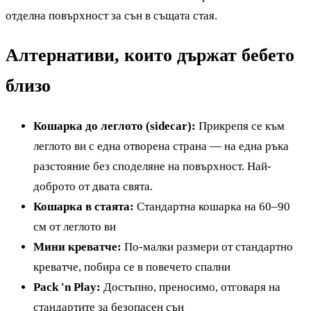
отделна повърхност за сън в същата стая.
Алтернативи, които държат бебето
близо
Кошарка до леглото (sidecar):
Прикрепя се към
леглото ви с една отворена страна — на една ръка
разстояние без споделяне на повърхност. Най-
доброто от двата свята.
Кошарка в стаята:
Стандартна кошарка на 60–90
см от леглото ви
Мини креватче:
По-малки размери от стандартно
креватче, побира се в повечето спални
Pack 'n Play:
Достъпно, преносимо, отговаря на
стандартите за безопасен сън