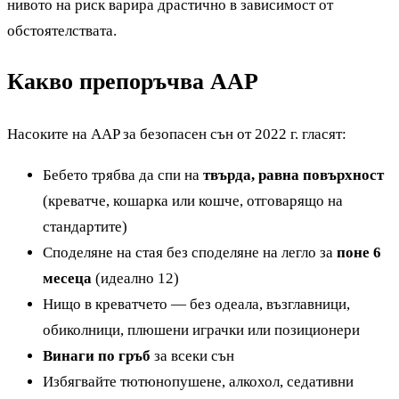
нивото на риск варира драстично в зависимост от
обстоятелствата.
Какво препоръчва AAP
Насоките на AAP за безопасен сън от 2022 г. гласят:
Бебето трябва да спи на
твърда, равна повърхност
(креватче, кошарка или кошче, отговарящо на
стандартите)
Споделяне на стая без споделяне на легло за
поне 6
месеца
(идеално 12)
Нищо в креватчето — без одеала, възглавници,
обиколници, плюшени играчки или позиционери
Винаги по гръб
за всеки сън
Избягвайте тютюнопушене, алкохол, седативни