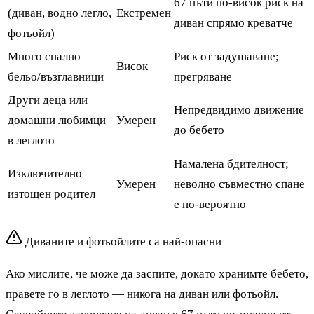
67 пъти по-висок риск на
(диван, водно легло,
Екстремен
диван спрямо креватче
фотьойл)
Много спално
Риск от задушаване;
Висок
бельо/възглавници
прегряване
Други деца или
Непредвидимо движение
домашни любимци
Умерен
до бебето
в леглото
Намалена бдителност;
Изключително
Умерен
неволно съвместно спане
изтощен родител
е по-вероятно
Диваните и фотьойлите са най-опасни
Ако мислите, че може да заспите, докато хранимте бебето,
правете го в леглото — никога на диван или фотьойл.