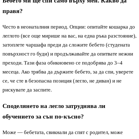
Бебето ми ще спи само върху мен. Какво да
правя?
Често в неонаталния период. Опции: опитайте кошарка до
леглото (все още мирише на вас, на една ръка разстояние),
затоплете чаршафа преди да сложите бебето (студената
повърхност го буди) и продължавайте да опитвате нежни
преходи. Тази фаза обикновено се подобрява до 3–4
месеца. Ако трябва да държите бебето, за да спи, уверете
се, че сте в безопасна позиция (легло, не диван) и не
рискувате да заспите.
Споделянето на легло затруднява ли
обучението за сън по-късно?
Може — бебетата, свикнали да спят с родител, може