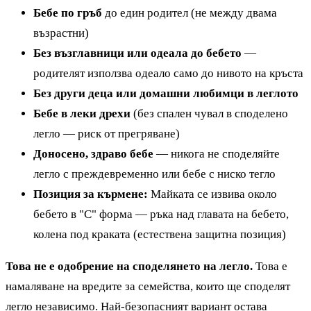
Бебе по гръб
до един родител (не между двама
възрастни)
Без възглавници или одеала до бебето
—
родителят използва одеало само до нивото на кръста
Без други деца или домашни любимци в леглото
Бебе в леки дрехи
(без спален чувал в споделено
легло — риск от прегряване)
Доносено, здраво бебе
— никога не споделяйте
легло с преждевременно или бебе с ниско тегло
Позиция за кърмене:
Майката се извива около
бебето в "С" форма — ръка над главата на бебето,
колена под краката (естествена защитна позиция)
Това не е одобрение на споделянето на легло.
Това е
намаляване на вредите за семейства, които ще споделят
легло независимо. Най-безопасният вариант остава