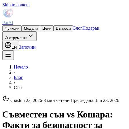
Skip to content
ParAI
Блог
Подарък
Функции
Модули
Цени
Въпроси
Инструменти
Започни
EN
Начало
›
Блог
›
Сън
Сън
Jun 23, 2026
·
8 мин четене
·
Прегледана
:
Jun 23, 2026
Съвместен сън vs Кошара:
Факти за безопасност за