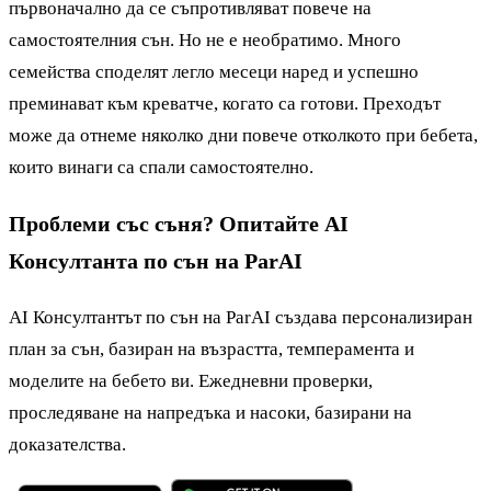
първоначално да се съпротивляват повече на
самостоятелния сън. Но не е необратимо. Много
семейства споделят легло месеци наред и успешно
преминават към креватче, когато са готови. Преходът
може да отнеме няколко дни повече отколкото при бебета,
които винаги са спали самостоятелно.
Проблеми със съня? Опитайте AI
Консултанта по сън на ParAI
AI Консултантът по сън на ParAI създава персонализиран
план за сън, базиран на възрастта, темперамента и
моделите на бебето ви. Ежедневни проверки,
проследяване на напредъка и насоки, базирани на
доказателства.