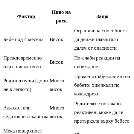
Ниво на
Фактор
Защо
риск
Ограничена способност
Бебе под 4 месеца
Висок
да движи глава/тяло
далеч от опасности
Преждевременно
По-слаби реакции на
Висок
или с ниско тегло
събуждане
Променя събуждането на
Родител пуши (дори
Много
бебето; химикали по
не в леглото)
висок
кожа/дрехи
Родителят е по-слабо
Алкохол или
Много
реактивен; може да се
седативни лекарства
висок
претърколи върху бебето
Мека повърхност