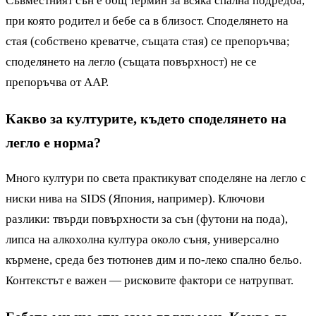
Съвместният сън е общ термин за всяка спална подредба,
при която родител и бебе са в близост. Споделянето на
стая (собствено креватче, същата стая) се препоръчва;
споделянето на легло (същата повърхност) не се
препоръчва от AAP.
Какво за културите, където споделянето на
легло е норма?
Много култури по света практикуват споделяне на легло с
ниски нива на SIDS (Япония, например). Ключови
разлики: твърди повърхности за сън (футони на пода),
липса на алкохолна култура около съня, универсално
кърмене, среда без тютюнев дим и по-леко спално бельо.
Контекстът е важен — рисковите фактори се натрупват.