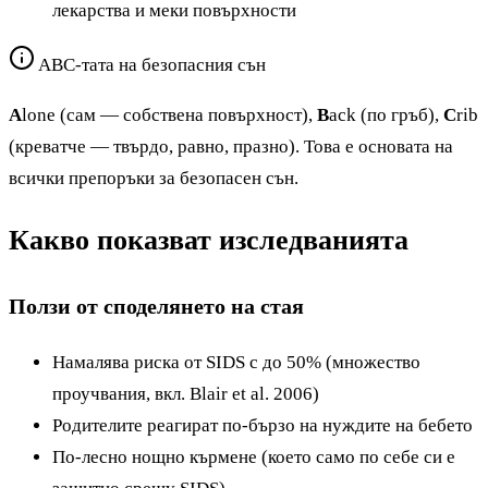
лекарства и меки повърхности
ABC-тата на безопасния сън
A
lone (сам — собствена повърхност),
B
ack (по гръб),
C
rib
(креватче — твърдо, равно, празно). Това е основата на
всички препоръки за безопасен сън.
Какво показват изследванията
Ползи от споделянето на стая
Намалява риска от SIDS с до 50% (множество
проучвания, вкл. Blair et al. 2006)
Родителите реагират по-бързо на нуждите на бебето
По-лесно нощно кърмене (което само по себе си е