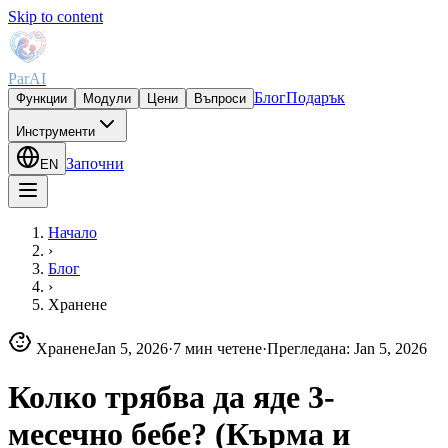
Skip to content
ParAI
Блог
Подарък
Функции
Модули
Цени
Въпроси
Инструменти
Започни
EN
Начало
›
Блог
›
Хранене
Хранене
Jan 5, 2026
·
7 мин четене
·
Прегледана
:
Jan 5, 2026
Колко трябва да яде 3-
месечно бебе? (Кърма и