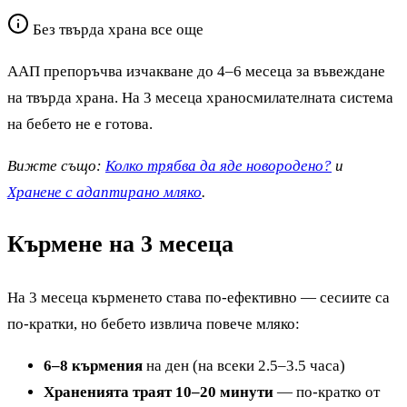
Без твърда храна все още
ААП препоръчва изчакване до 4–6 месеца за въвеждане
на твърда храна. На 3 месеца храносмилателната система
на бебето не е готова.
Вижте също:
Колко трябва да яде новородено?
и
Хранене с адаптирано мляко
.
Кърмене на 3 месеца
На 3 месеца кърменето става по-ефективно — сесиите са
по-кратки, но бебето извлича повече мляко:
6–8 кърмения
на ден (на всеки 2.5–3.5 часа)
Храненията траят 10–20 минути
— по-кратко от