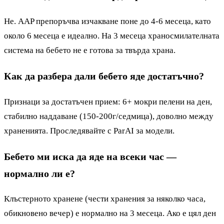
Не. AAP препоръчва изчакване поне до 4-6 месеца, като
около 6 месеца е идеално. На 3 месеца храносмилателната
система на бебето не е готова за твърда храна.
Как да разбера дали бебето яде достатъчно?
Признаци за достатъчен прием: 6+ мокри пелени на ден,
стабилно наддаване (150-200г/седмица), доволно между
храненията. Проследявайте с ParAI за модели.
Бебето ми иска да яде на всеки час —
нормално ли е?
Клъстерното хранене (чести хранения за няколко часа,
обикновено вечер) е нормално на 3 месеца. Ако е цял ден