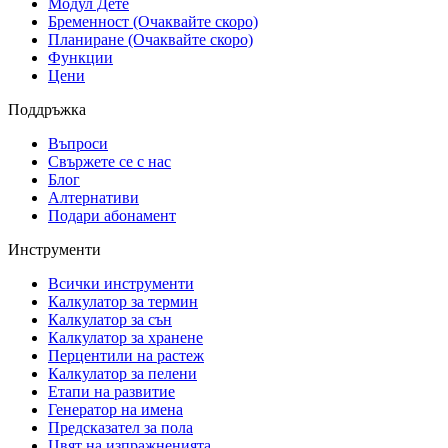
Модул Дете
Бременност (Очаквайте скоро)
Планиране (Очаквайте скоро)
Функции
Цени
Поддръжка
Въпроси
Свържете се с нас
Блог
Алтернативи
Подари абонамент
Инструменти
Всички инструменти
Калкулатор за термин
Калкулатор за сън
Калкулатор за хранене
Перцентили на растеж
Калкулатор за пелени
Етапи на развитие
Генератор на имена
Предсказател за пола
Цвят на изпражненията