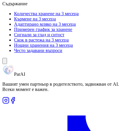
Съдържание
Количества хранене на 3 месеца
Кърмене на 3 месеца
Адаптирано мляко на 3 месеца
Примерен график за хранене
Сигнали за глад и ситост
Скок в растежа на 3 месеца
Нощни хранения на 3 месеца
Често задавани въпроси
ParAI
Вашият умен партньор в родителството, задвижван от AI.
Всеки момент е важен.