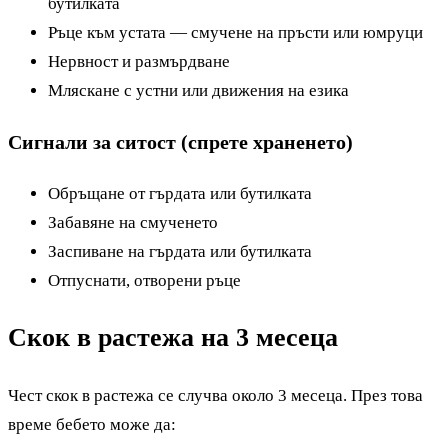
бутилката
Ръце към устата — смучене на пръсти или юмруци
Нервност и размърдване
Мляскане с устни или движения на езика
Сигнали за ситост (спрете храненето)
Обръщане от гърдата или бутилката
Забавяне на смученето
Заспиване на гърдата или бутилката
Отпуснати, отворени ръце
Скок в растежа на 3 месеца
Чест скок в растежа се случва около 3 месеца. През това
време бебето може да: