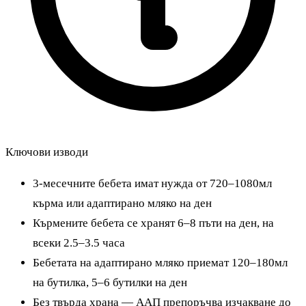
Ключови изводи
3-месечните бебета имат нужда от 720–1080мл
кърма или адаптирано мляко на ден
Кърмените бебета се хранят 6–8 пъти на ден, на
всеки 2.5–3.5 часа
Бебетата на адаптирано мляко приемат 120–180мл
на бутилка, 5–6 бутилки на ден
Без твърда храна — ААП препоръчва изчакване до