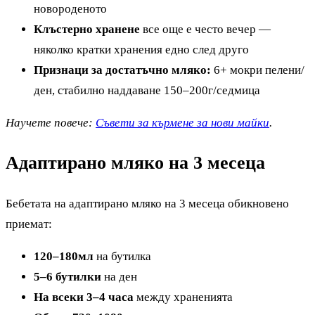
новороденото
Клъстерно хранене
все още е често вечер —
няколко кратки хранения едно след друго
Признаци за достатъчно мляко:
6+ мокри пелени/
ден, стабилно наддаване 150–200г/седмица
Научете повече:
Съвети за кърмене за нови майки
.
Адаптирано мляко на 3 месеца
Бебетата на адаптирано мляко на 3 месеца обикновено
приемат:
120–180мл
на бутилка
5–6 бутилки
на ден
На всеки 3–4 часа
между храненията