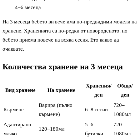
4–6 месеца
На 3 месеца бебето ви вече има по-предвидими модели на
хранене. Храненията са по-редки от новороденото, но
бебето приема повече на всяка сесия. Ето какво да
очаквате.
Количества хранене на 3 месеца
Хранения/
Общо/
Вид хранене
На хранене
ден
ден
Варира (пълно
720–
Кърмене
6–8 сесии
кърмене)
1080мл
Адаптирано
5–6
720–
120–180мл
мляко
бутилки
1080мл