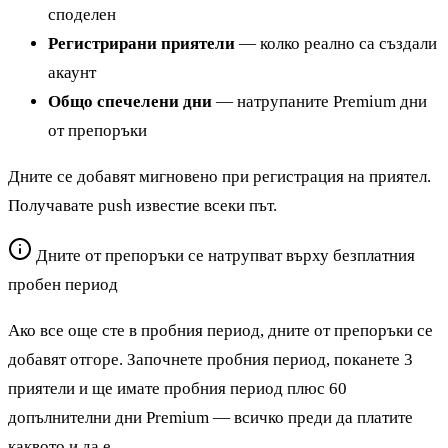
споделен
Регистрирани приятели
— колко реално са създали
акаунт
Общо спечелени дни
— натрупаните Premium дни
от препоръки
Дните се добавят мигновено при регистрация на приятел.
Получавате push известие всеки път.
Дните от препоръки се натрупват върху безплатния
пробен период
Ако все още сте в пробния период, дните от препоръки се
добавят отгоре. Започнете пробния период, поканете 3
приятели и ще имате пробния период плюс 60
допълнителни дни Premium — всичко преди да платите
каквото и да е.