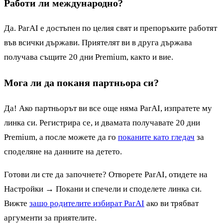
Работи ли международно?
Да. ParAI е достъпен по целия свят и препоръките работят
във всички държави. Приятелят ви в друга държава
получава същите 20 дни Premium, както и вие.
Мога ли да поканя партньора си?
Да! Ако партньорът ви все още няма ParAI, изпратете му
линка си. Регистрира се, и двамата получавате 20 дни
Premium, а после можете да го
поканите като гледач
за
споделяне на данните на детето.
Готови ли сте да започнете? Отворете ParAI, отидете на
Настройки → Покани и спечели и споделете линка си.
Вижте
защо родителите избират ParAI
ако ви трябват
аргументи за приятелите.