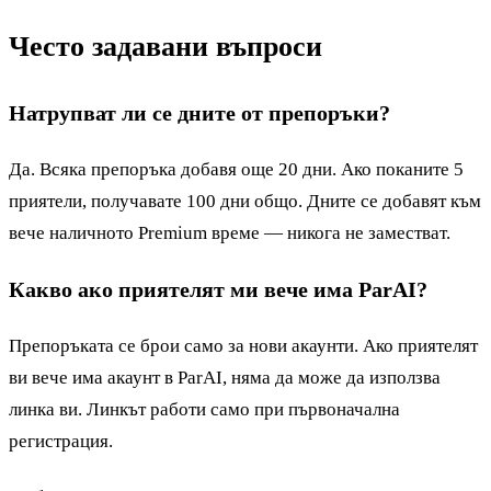
Често задавани въпроси
Натрупват ли се дните от препоръки?
Да. Всяка препоръка добавя още 20 дни. Ако поканите 5
приятели, получавате 100 дни общо. Дните се добавят към
вече наличното Premium време — никога не заместват.
Какво ако приятелят ми вече има ParAI?
Препоръката се брои само за нови акаунти. Ако приятелят
ви вече има акаунт в ParAI, няма да може да използва
линка ви. Линкът работи само при първоначална
регистрация.