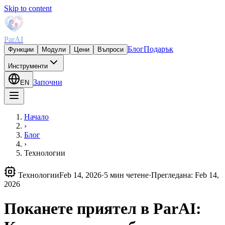
Skip to content
ParAI
Блог
Подарък
Функции
Модули
Цени
Въпроси
Инструменти
Започни
EN
Начало
›
Блог
›
Технологии
Технологии
Feb 14, 2026
·
5 мин четене
·
Прегледана
:
Feb 14,
2026
Поканете приятел в ParAI: