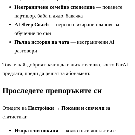
Неограничено семейно споделяне
— поканете
партньор, баба и дядо, бавачка
AI Sleep Coach
— персонализирани планове за
обучение по сън
Пълна история на чата
— неограничени AI
разговори
Това е най-добрият начин да изпитат всичко, което ParAI
предлага, преди да решат за абонамент.
Проследете препоръките си
Отидете на
Настройки → Покани и спечели
за
статистика:
Изпратени покани
— колко пъти линкът ви е