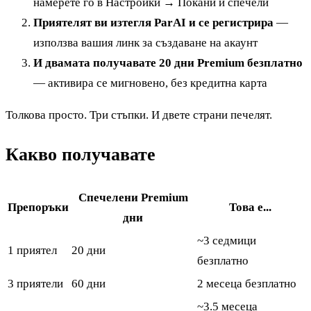
намерете го в Настройки → Покани и спечели
Приятелят ви изтегля ParAI и се регистрира
—
използва вашия линк за създаване на акаунт
И двамата получавате 20 дни Premium безплатно
— активира се мигновено, без кредитна карта
Толкова просто. Три стъпки. И двете страни печелят.
Какво получавате
Спечелени Premium
Препоръки
Това е...
дни
~3 седмици
1 приятел
20 дни
безплатно
3 приятели
60 дни
2 месеца безплатно
~3.5 месеца