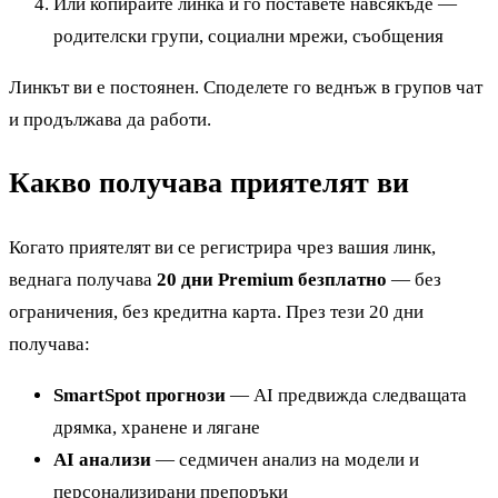
Или копирайте линка и го поставете навсякъде —
родителски групи, социални мрежи, съобщения
Линкът ви е постоянен. Споделете го веднъж в групов чат
и продължава да работи.
Какво получава приятелят ви
Когато приятелят ви се регистрира чрез вашия линк,
веднага получава
20 дни Premium безплатно
— без
ограничения, без кредитна карта. През тези 20 дни
получава:
SmartSpot прогнози
— AI предвижда следващата
дрямка, хранене и лягане
AI анализи
— седмичен анализ на модели и
персонализирани препоръки