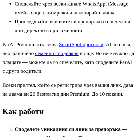
Споделяйте чрез всеки канал: WhatsApp, iMessage,
имейл, социални мрежи или копирайте линка
Проследявайте всичките си препоръки и спечелени
дни директно в приложението
ParAI Premium отключва
SmartSpot прогнози
, AI анализи,
неограничено
семейно споделяне
и още. Но не е нужно да
плащате — можете да го спечелите, като споделите ParAI
с други родители.
Всеки приятел, който се регистрира чрез вашия линк, дава
на двама ви 20 безплатни дни Premium. До 10 покани.
Как работи
Споделете уникалния си линк за препоръка
—