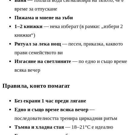
Баня
— топлата вода сигнализира на тялото, че е
време за отпускане
Пижама и миене на зъби
1–2 книжки
— нека изберат (в рамки: „избери 2
книжки“)
Ритуал за лека нощ
— песен, приказка, каквото
прави семейството ви
Изгасяне на светлините
— по едно и също време
всяка вечер
Правила, които помагат
Без екрани 1 час преди лягане
Едно и също време всяка вечер
—
последователността тренира циркадния ритъм
Тъмна и хладна стая
— 18–21°C е идеално