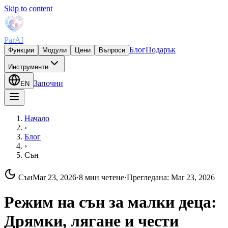
Skip to content
ParAI
Блог
Подарък
Функции
Модули
Цени
Въпроси
Инструменти
Започни
EN
Начало
›
Блог
›
Сън
Сън
Mar 23, 2026
·
8 мин четене
·
Прегледана
:
Mar 23, 2026
Режим на сън за малки деца:
Дрямки, лягане и чести