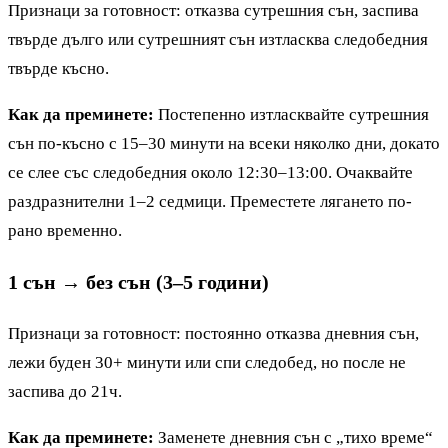
Признаци за готовност: отказва сутрешния сън, заспива
твърде дълго или сутрешният сън изтласква следобедния
твърде късно.
Как да преминете:
Постепенно изтласквайте сутрешния
сън по-късно с 15–30 минути на всеки няколко дни, докато
се слее със следобедния около 12:30–13:00. Очаквайте
раздразнителни 1–2 седмици. Преместете лягането по-
рано временно.
1 сън → без сън (3–5 години)
Признаци за готовност: постоянно отказва дневния сън,
лежи буден 30+ минути или спи следобед, но после не
заспива до 21ч.
Как да преминете:
Заменете дневния сън с „тихо време“