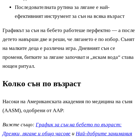
Последователната рутина за лягане е най-
ефективният инструмент за сън на всяка възраст
Графикът за сън на бебето работеше перфектно — а после
детето навърши две и реши, че лягането е по избор. Сънят
на малките деца е различна игра. Дневният сън се
променя, битките за лягане започват и „искам вода“ става
нощен ритуал.
Колко сън по възраст
Насоки на Американската академия по медицина на съня
(AASM), одобрени от AAP:
Вижте също:
График за сън на бебето по възраст:
Дремки, лягане и общо часове
и
Най-добрите занимания