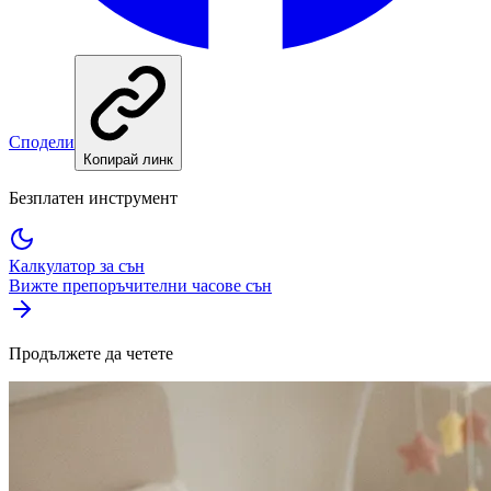
Сподели
Копирай линк
Безплатен инструмент
Калкулатор за сън
Вижте препоръчителни часове сън
Продължете да четете