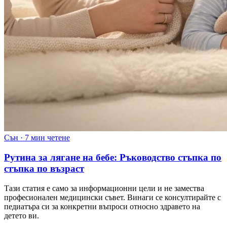
Сън
·
7 мин четене
Рутина за лягане на бебе: Ръководство стъпка по
стъпка по възраст
Тази статия е само за информационни цели и не замества
професионален медицински съвет. Винаги се консултирайте с
педиатъра си за конкретни въпроси относно здравето на
детето ви.