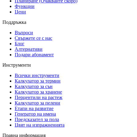
Планиране (Очаквайте скоро)
Функции
Цени
Поддръжка
Въпроси
Свържете се с нас
Блог
Алтернативи
Подари абонамент
Инструменти
Всички инструменти
Калкулатор за термин
Калкулатор за сън
Калкулатор за хранене
Перцентили на растеж
Калкулатор за пелени
Етапи на развитие
Генератор на имена
Предсказател за пола
Цвят на изпражненията
Правна информация