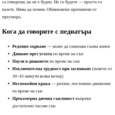
са отворени, но не е будно. Не го будете — просто го
пазете. Няма да помни. Обикновено причинени от
преумора.
Кога да говорите с педиатъра
Редовно хъркане
— може да означава сънна апнея
Дишане през устата
по време на сън
Паузи в дишането
по време на сън
Изключителна трудност при заспиване
(повече от
30–45 минути всяка вечер)
Неспокойни крака
— ритане, постоянно движение
по време на сън
Прекомерна дневна сънливост
въпреки
достатъчно часове сън