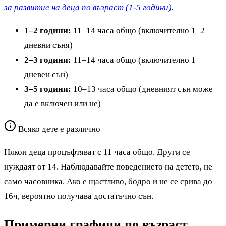
за развитие на деца по възраст (1-5 години)
.
1–2 години:
11–14 часа общо (включително 1–2
дневни съня)
2–3 години:
11–14 часа общо (включително 1
дневен сън)
3–5 години:
10–13 часа общо (дневният сън може
да е включен или не)
Всяко дете е различно
Някои деца процъфтяват с 11 часа общо. Други се
нуждаят от 14. Наблюдавайте поведението на детето, не
само часовника. Ако е щастливо, бодро и не се срива до
16ч, вероятно получава достатъчно сън.
Примерни графици по възраст