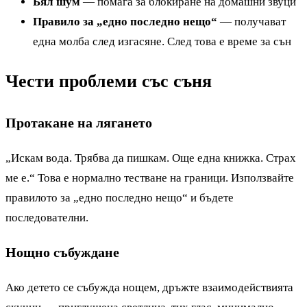
Бял шум
— помага за блокиране на домашни звуци
Правило за „едно последно нещо“
— получават
една молба след изгасяне. След това е време за сън
Чести проблеми със съня
Протакане на лягането
„Искам вода. Трябва да пишкам. Още една книжка. Страх
ме е.“ Това е нормално тестване на граници. Използвайте
правилото за „едно последно нещо“ и бъдете
последователни.
Нощно събуждане
Ако детето се събужда нощем, дръжте взаимодействията