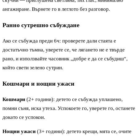
скучни — приглушена светлина, тих глас, минимално
ангажиране. Върнете го в леглото без разговор.
Ранно сутрешно събуждане
Ако се събужда преди 6ч: проверете дали стаята е
достатъчно тъмна, уверете се, че лягането не е твърде
рано, и използвайте часовник „добре е да се събудиш“,
който свети зелено сутрин.
Кошмари и нощни ужаси
Кошмари
(2+ години): детето се събужда уплашено,
помни съня, иска утеха. Успокоете го, уверете го, останете
докато се успокои.
Нощни ужаси
(3+ години): детето крещи, мята се, очите