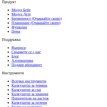
Продукт
Модул Бебе
Модул Дете
Бременност (Очаквайте скоро)
Планиране (Очаквайте скоро)
Функции
Цени
Поддръжка
Въпроси
Свържете се с нас
Блог
Алтернативи
Подари абонамент
Инструменти
Всички инструменти
Калкулатор за термин
Калкулатор за сън
Калкулатор за хранене
Перцентили на растеж
Калкулатор за пелени
Етапи на развитие