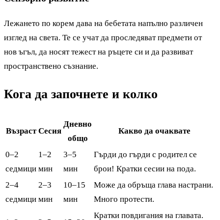
Лежането по корем дава на бебетата напълно различен
изглед на света. Те се учат да проследяват предмети от
нов ъгъл, да носят тежест на ръцете си и да развиват
пространствено съзнание.
Кога да започнете и колко
Дневно
Възраст
Сесия
Какво да очаквате
общо
0–2
1–2
3–5
Гърди до гърди с родител се
седмици
мин
мин
брои! Кратки сесии на пода.
2–4
2–3
10–15
Може да обръща глава настрани.
седмици
мин
мин
Много протести.
Кратки повдигания на главата.