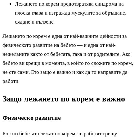
Лежането по корем предотвратява синдрома на
плоска глава и изгражда мускулите за обръщане,
сядане и пълзене
Лежането по корем е една от най-важните дейности за
физическото развитие на бебето — и една от най-
нежеланите както от бебетата, така и от родителите. Ако
бебето ви крещи в момента, в който го сложите по корем,
не сте сами. Ето защо е важно и как да го направите да
работи.
Защо лежането по корем е важно
Физическо развитие
Когато бебетата лежат по корем, те работят срещу