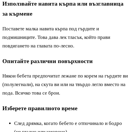
Използвайте навита кърпа или възглавница
за кърмене
Поставете малка навита кърпа под гърдите и
подмишниците. Това дава лек тласък, който прави
повдигането на главата по-лесно.
Опитайте различни повърхности
Някои бебета предпочитат лежане по корем на гърдите ви
(полулегнали), на скута ви или на твърдо легло вместо на
пода. Всичко това се брои.
Изберете правилното време
След дрямка, когато бебето е отпочинало и бодро
(не гладно или уморено)