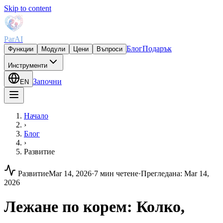
Skip to content
ParAI
Блог
Подарък
Функции
Модули
Цени
Въпроси
Инструменти
Започни
EN
Начало
›
Блог
›
Развитие
Развитие
Mar 14, 2026
·
7 мин четене
·
Прегледана
:
Mar 14,
2026
Лежане по корем: Колко,