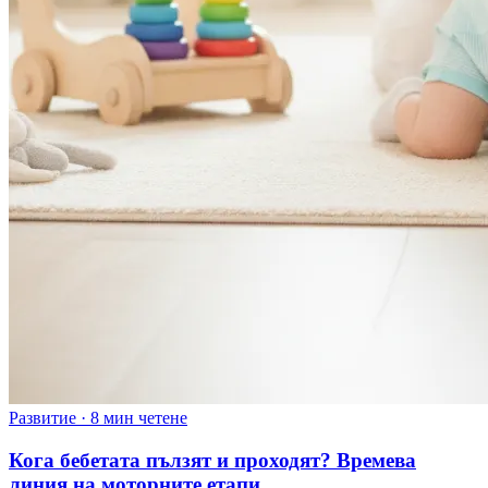
Развитие
·
8 мин четене
Кога бебетата пълзят и проходят? Времева
линия на моторните етапи