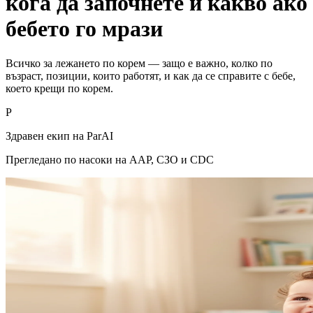
кога да започнете и какво ако
бебето го мрази
Всичко за лежането по корем — защо е важно, колко по
възраст, позиции, които работят, и как да се справите с бебе,
което крещи по корем.
P
Здравен екип на ParAI
Прегледано по насоки на AAP, СЗО и CDC