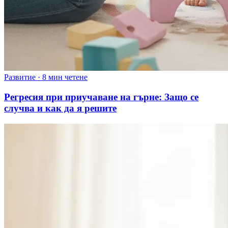
Развитие
·
8 мин четене
Регресия при приучаване на гърне: Защо се
случва и как да я решите