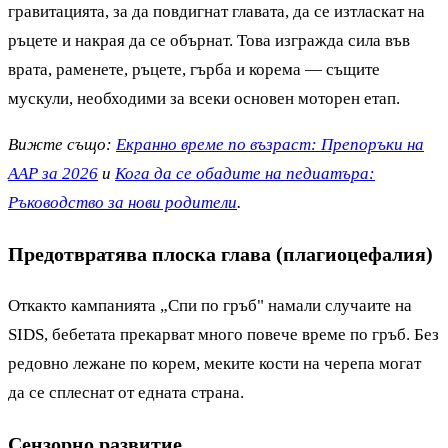
гравитацията, за да повдигнат главата, да се изтласкат на
ръцете и накрая да се обърнат. Това изгражда сила във
врата, раменете, ръцете, гърба и корема — същите
мускули, необходими за всеки основен моторен етап.
Вижте също:
Екранно време по възраст: Препоръки на
AAP за 2026
и
Кога да се обадите на педиатъра:
Ръководство за нови родители
.
Предотвратява плоска глава (плагиоцефалия)
Откакто кампанията „Спи по гръб" намали случаите на
SIDS, бебетата прекарват много повече време по гръб. Без
редовно лежане по корем, меките кости на черепа могат
да се сплеснат от едната страна.
Сензорно развитие