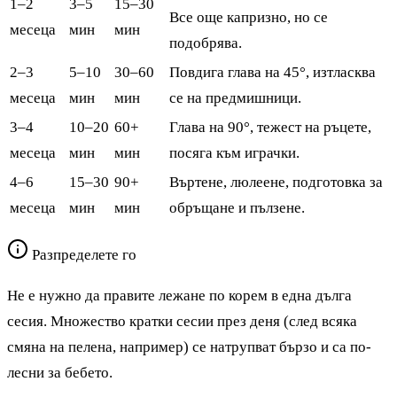
1–2
3–5
15–30
Все още капризно, но се
месеца
мин
мин
подобрява.
2–3
5–10
30–60
Повдига глава на 45°, изтласква
месеца
мин
мин
се на предмишници.
3–4
10–20
60+
Глава на 90°, тежест на ръцете,
месеца
мин
мин
посяга към играчки.
4–6
15–30
90+
Въртене, люлеене, подготовка за
месеца
мин
мин
обръщане и пълзене.
Разпределете го
Не е нужно да правите лежане по корем в една дълга
сесия. Множество кратки сесии през деня (след всяка
смяна на пелена, например) се натрупват бързо и са по-
лесни за бебето.