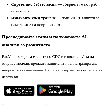
Спрете, ако бебето заспи
— обърнете го по гръб
незабавно
Изчакайте след хранене
— поне 20–30 минути за
намаляване на повръщането
Проследявайте етапи и получавайте AI
анализи за развитието
ParAI проследява етапите по CDC и използва AI за да
открива модели, предлага занимания и ви алармира ако
нещо изисква внимание. Персонализирано за възрастта на
детето ви.