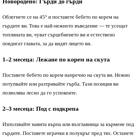
Новородено: Гърди до гърди
Облегнете се на 45° и поставете бебето по корем на
гърдите ви. Това е най-нежното въведение — те усещат
топлината ви, чуват сърцебиенето ви и естествено
повдигат главата, за да видят лицето ви.
1–2 месеца: Лежане по корем на скута
Поставете бебето по корем напречно на скута ви. Нежно
потупвайте или разтривайте гърба. Тази позиция ви
позволява лесно да го успокоите.
2–3 месеца: Под с подкрепа
Използвайте навита кърпа или възглавница за кърмене под
гърдите. Поставете играчки в полукръг пред тях. Останете