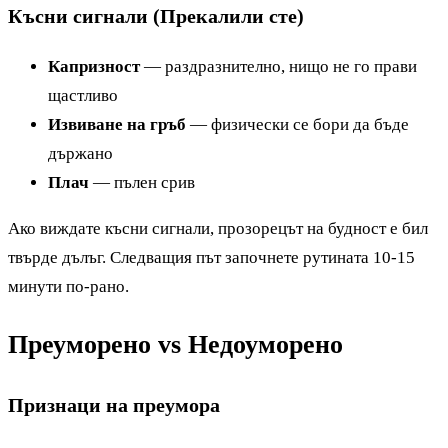
Късни сигнали (Прекалили сте)
Капризност
— раздразнително, нищо не го прави
щастливо
Извиване на гръб
— физически се бори да бъде
държано
Плач
— пълен срив
Ако виждате късни сигнали, прозорецът на будност е бил
твърде дълъг. Следващия път започнете рутината 10-15
минути по-рано.
Преуморено vs Недоуморено
Признаци на преумора