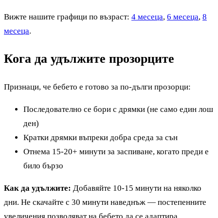
Вижте нашите графици по възраст:
4 месеца
,
6 месеца
,
8
месеца
.
Кога да удължите прозорците
Признаци, че бебето е готово за по-дълги прозорци:
Последователно се бори с дрямки (не само един лош
ден)
Кратки дрямки въпреки добра среда за сън
Отнема 15-20+ минути за заспиване, когато преди е
било бързо
Как да удължите:
Добавяйте 10-15 минути на няколко
дни. Не скачайте с 30 минути наведнъж — постепенните
увеличения позволяват на бебето да се адаптира.