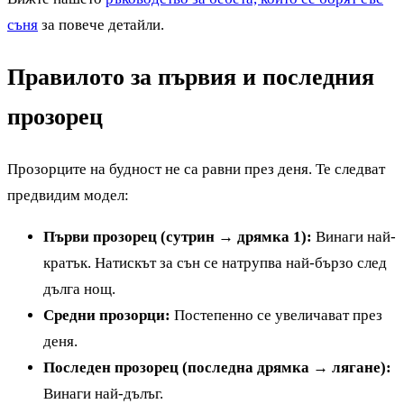
съня
за повече детайли.
Правилото за първия и последния
прозорец
Прозорците на будност не са равни през деня. Те следват
предвидим модел:
Първи прозорец (сутрин → дрямка 1):
Винаги най-
кратък. Натискът за сън се натрупва най-бързо след
дълга нощ.
Средни прозорци:
Постепенно се увеличават през
деня.
Последен прозорец (последна дрямка → лягане):
Винаги най-дълъг.