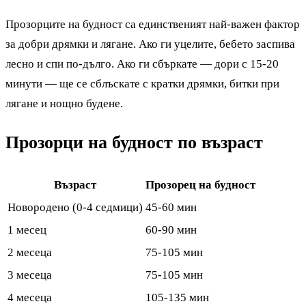
Прозорците на будност са единственият най-важен фактор
за добри дрямки и лягане. Ако ги уцелите, бебето заспива
лесно и спи по-дълго. Ако ги сбъркате — дори с 15-20
минути — ще се сблъскате с кратки дрямки, битки при
лягане и нощно будене.
Прозорци на будност по възраст
Възраст
Прозорец на будност
Новородено (0-4 седмици)
45-60 мин
1 месец
60-90 мин
2 месеца
75-105 мин
3 месеца
75-105 мин
4 месеца
105-135 мин