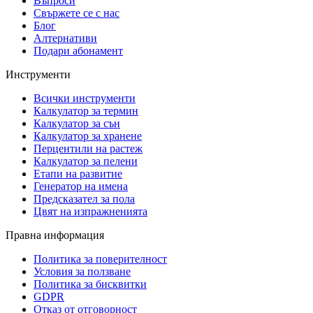
Въпроси
Свържете се с нас
Блог
Алтернативи
Подари абонамент
Инструменти
Всички инструменти
Калкулатор за термин
Калкулатор за сън
Калкулатор за хранене
Перцентили на растеж
Калкулатор за пелени
Етапи на развитие
Генератор на имена
Предсказател за пола
Цвят на изпражненията
Правна информация
Политика за поверителност
Условия за ползване
Политика за бисквитки
GDPR
Отказ от отговорност