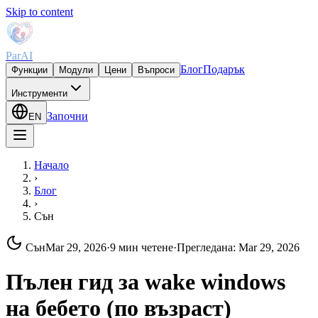
Skip to content
ParAI
Блог
Подарък
Функции
Модули
Цени
Въпроси
Инструменти
Започни
EN
Начало
›
Блог
›
Сън
Сън
Mar 29, 2026
·
9 мин четене
·
Прегледана
:
Mar 29, 2026
Пълен гид за wake windows
на бебето (по възраст)