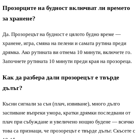
Прозорците на будност включват ли времето
за хранене?
Да. Прозорецът на будност е цялото будно време —
хранене, игра, смяна на пелени и самата рутина преди
дрямка. Ако рутината ви отнема 10 минути, включете го.
Започнете рутината 10 минути преди края на прозореца.
Как да разбера дали прозорецът е твърде
дълъг?
Късни сигнали за сън (плач, извиване), много дълго
заспиване въпреки умора, кратки дрямки последвани от
плач при събуждане и увеличено нощно будене — всичко
това са признаци, че прозорецът е твърде дълъг. Скъсете с