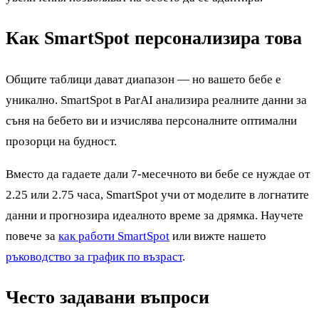
Как SmartSpot персонализира това
Общите таблици дават диапазон — но вашето бебе е
уникално. SmartSpot в ParAI анализира реалните данни за
съня на бебето ви и изчислява персоналните оптимални
прозорци на будност.
Вместо да гадаете дали 7-месечното ви бебе се нуждае от
2.25 или 2.75 часа, SmartSpot учи от моделите в логнатите
данни и прогнозира идеалното време за дрямка. Научете
повече за
как работи SmartSpot
или вижте нашето
ръководство за график по възраст
.
Често задавани въпроси