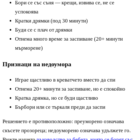
Бори се със съня — крещи, извива се, не се
успокоява
Кратки дрямки (под 30 минути)
Буди се с плач от дрямки
Отнема много време за заспиване (20+ минути
мърморене)
Признаци на недоумора
Играе щастливо в креватчето вместо да спи
Отнема 20+ минути за заспиване, но е спокойно
Кратка дрямка, но се буди щастливо
Бърбори или се търкаля преди да заспи
Решението е противоположно: преуморено означава
скъсете прозореца; недоуморено означава удължете го.
Вижте нашето
ръководство за бебета, които се борят със