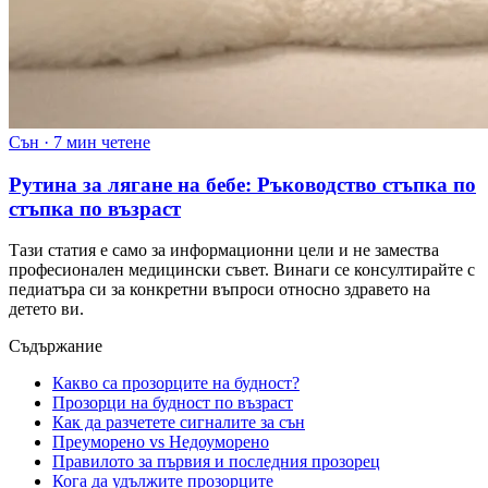
Сън
·
7 мин четене
Рутина за лягане на бебе: Ръководство стъпка по
стъпка по възраст
Тази статия е само за информационни цели и не замества
професионален медицински съвет. Винаги се консултирайте с
педиатъра си за конкретни въпроси относно здравето на
детето ви.
Съдържание
Какво са прозорците на будност?
Прозорци на будност по възраст
Как да разчетете сигналите за сън
Преуморено vs Недоуморено
Правилото за първия и последния прозорец
Кога да удължите прозорците