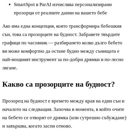
SmartSpot в ParAI изчислява персонализирани
прозорци от реалните данни на вашето бебе
Ако има една концепция, която трансформира бебешкия
сън, това са прозорците на будност. Забравете твърдите
графици по часовник — разбирането колко дълго бебето
ви може комфортно да остане будно между сънищата е
най-мощният инструмент за по-добри дрямки и по-лесно
лягане.
Какво са прозорците на будност?
Прозорец на будност е времето между края на един сън и
началото на следващия. Започва в момента, в който очите
на бебето се отворят от дрямка (или сутрешно събуждане)
и завършва, когато заспи отново.